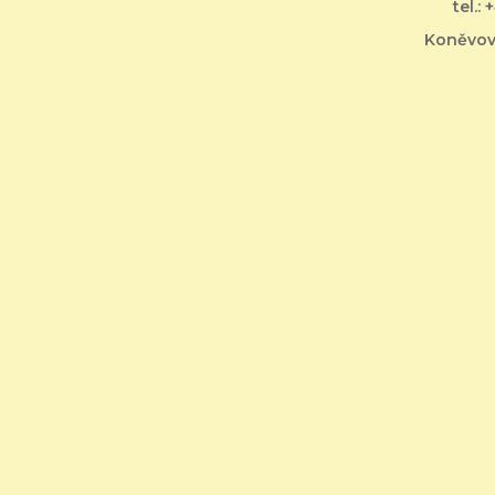
tel.:
Koněvova